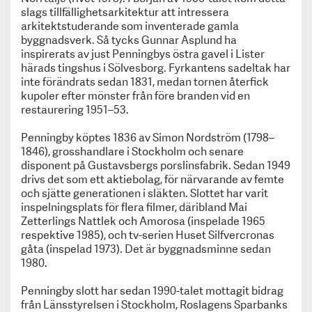
Start
slags tillfällighetsarkitektur att intressera
Press
arkitektstuderande som inventerade gamla
Sofiero Slott & Slottsträdgård tilldelas
byggnadsverk. Så tycks
Gunnar Asplund
ha
Kulturarvspriset 2025!
inspirerats av just Penningbys östra gavel i
Lister
härads tingshus
i Sölvesborg. Fyrkantens sadeltak har
Nordiska museet tilldelas Kulturarvspriset 2024!
inte förändrats sedan 1831, medan tornen återfick
Kulturarvspriset 2023 tilldelas Rackstadmuseet!
kupoler efter mönster från före branden vid en
Katrinetorp Landeri tilldelas Kulturarvspriset 2022!
restaurering 1951–53.
Grenna museum tilldelas Kulturarvspriset 2021
Livrustkammaren tilldelas Kulturarvspriset 2020!
Penningby köptes 1836 av Simon Nordström (1798–
Sörmlands museum får Kulturarvspriset 2019!
1846), grosshandlare i Stockholm och senare
Svenskt Kulturarvs årliga pris – Kulturarvspriset
disponent på Gustavsbergs porslinsfabrik. Sedan 1949
drivs det som ett aktiebolag, för närvarande av femte
har tilldelats Alexandra von Schwerin, Skarhult
och sjätte generationen i släkten. Slottet har varit
Slott.
inspelningsplats för flera filmer, däribland Mai
Museiföreningen Svenskt Kulturarvs årliga pris –
Zetterlings
Nattlek
och
Amorosa
(inspelade 1965
Kulturarvspriset har tilldelats Hallwylska museet.
respektive 1985), och tv-serien
Huset Silfvercronas
Roligare historielektioner - med nya KulTur-spelet
gåta
(inspelad 1973). Det är
byggnadsminne
sedan
Kulturarvspris till Mimmi Mannheimer och Kalmar
1980.
slott
Penningby slott har sedan 1990-talet mottagit bidrag
Om oss
från Länsstyrelsen i Stockholm,
Roslagens Sparbanks
För medlemsmuseer