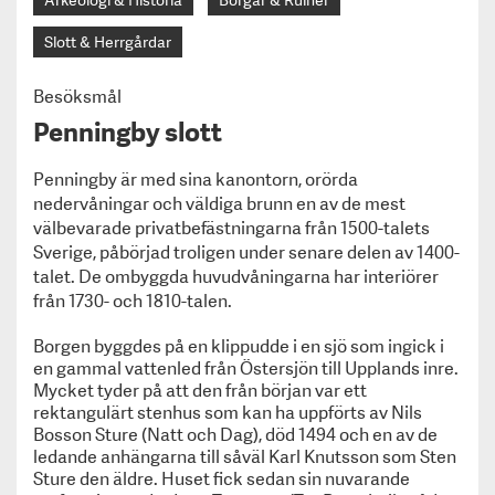
Arkeologi & Historia
Borgar & Ruiner
Slott & Herrgårdar
Besöksmål
Penningby slott
Penningby är med sina kanontorn, orörda
nedervåningar och väldiga brunn en av de mest
välbevarade privatbefästningarna från 1500-talets
Sverige, påbörjad troligen under senare delen av 1400-
talet. De ombyggda huvudvåningarna har interiörer
från 1730- och 1810-talen.
Borgen byggdes på en klippudde i en sjö som ingick i
en gammal vattenled från Östersjön till Upplands inre.
Mycket tyder på att den från början var ett
rektangulärt stenhus som kan ha uppförts av
Nils
Bosson Sture (Natt och Dag)
, död 1494 och en av de
ledande anhängarna till såväl
Karl Knutsson
som
Sten
Sture den äldre
. Huset fick sedan sin nuvarande