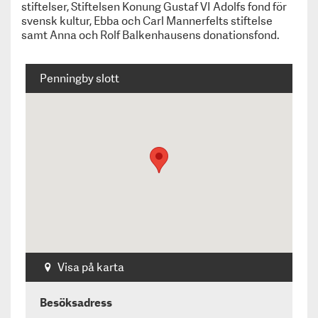
stiftelser
, Stiftelsen Konung Gustaf VI Adolfs fond för
Information till medlemmar
svensk kultur
, Ebba och Carl Mannerfelts stiftelse
Medlemskap
samt Anna och Rolf Balkenhausens donationsfond.
Kulturarvspriset
Kurs & Konferens
Penningby slott
Trycksaker
Jobbtorg & Vandringsutställningar
KULT
Integritetspolicy
Privacy policy
Besöksmål
Utställningar
Appen Svenskt Kulturarv
Visa på karta
Besöksadress