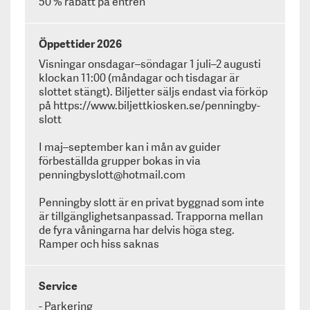
50 % rabatt på entrén
Öppettider 2026
Visningar onsdagar–söndagar 1 juli–2 augusti
klockan 11:00 (måndagar och tisdagar är
slottet stängt). Biljetter säljs endast via förköp
på
https://www.biljettkiosken.se/penningby-
slott
I maj–september kan i mån av guider
förbeställda grupper bokas in via
penningbyslott@hotmail.com
Penningby slott är en privat byggnad som inte
är tillgänglighetsanpassad. Trapporna mellan
de fyra våningarna har delvis höga steg.
Ramper och hiss saknas
Läs mer om kulturarvskortet
Service
- Parkering