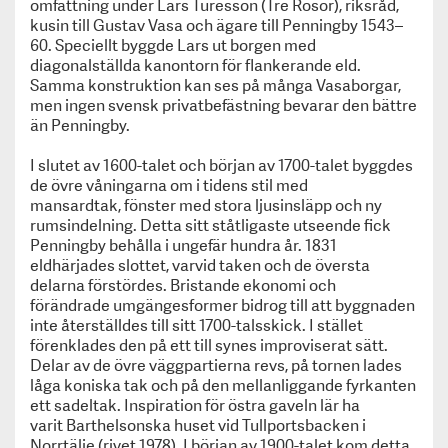
omfattning under
Lars Turesson (Tre Rosor)
, riksråd,
kusin till Gustav Vasa och ägare till Penningby 1543–
60. Speciellt byggde Lars ut borgen med
diagonalställda kanontorn för flankerande eld.
Samma konstruktion kan ses på många
Vasaborgar
,
men ingen svensk privatbefästning bevarar den bättre
än Penningby.
I slutet av 1600-talet och början av 1700-talet byggdes
de övre våningarna om i tidens stil med
mansardtak
,
fönster med stora ljusinsläpp och ny
rumsindelning. Detta sitt ståtligaste utseende fick
Penningby behålla i ungefär hundra år. 1831
eldhärjades slottet, varvid taken och de översta
delarna förstördes. Bristande ekonomi och
förändrade umgängesformer bidrog till att byggnaden
inte återställdes till sitt 1700-talsskick. I stället
förenklades den på ett till synes improviserat sätt.
Delar av de övre väggpartierna revs, på tornen lades
låga koniska tak och på den mellanliggande fyrkanten
ett sadeltak. Inspiration för östra gaveln lär ha
varit
Barthelsonska huset
vid Tullportsbacken i
Norrtälje (rivet 1978). I början av 1900-talet kom detta