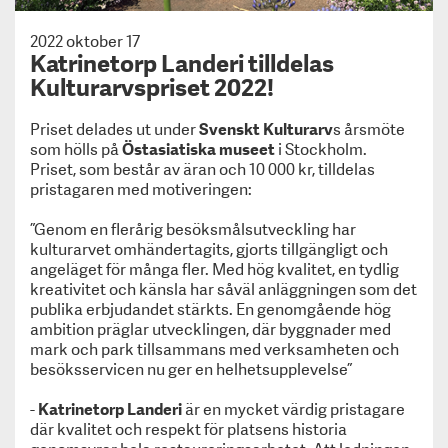
Sörmlands museum får Kulturarvspriset 2019!
Svenskt Kulturarvs årliga pris – Kulturarvspriset
2022 oktober 17
Katrinetorp Landeri tilldelas
har tilldelats Alexandra von Schwerin, Skarhult
Kulturarvspriset 2022!
Slott.
Museiföreningen Svenskt Kulturarvs årliga pris –
Kulturarvspriset har tilldelats Hallwylska museet.
Priset delades ut under
Svenskt Kulturarv
s
årsmöte
som hölls på
Östasiatiska museet
i Stockholm.
Roligare historielektioner - med nya KulTur-spelet
Priset, som består av äran och 10 000 kr, tilldelas
Kulturarvspris till Mimmi Mannheimer och Kalmar
pristagaren med motiveringen:
slott
Om oss
”Genom en flerårig besöksmålsutveckling har
För medlemsmuseer
kulturarvet omhändertagits, gjorts tillgängligt och
Information till medlemmar
angeläget för många fler. Med hög kvalitet, en tydlig
kreativitet och känsla har såväl anläggningen som det
Medlemskap
publika erbjudandet stärkts. En genomgående hög
Kulturarvspriset
ambition präglar utvecklingen, där byggnader med
Kurs & Konferens
mark och park tillsammans med verksamheten och
Trycksaker
besöksservicen nu ger en helhetsupplevelse”
Jobbtorg & Vandringsutställningar
KULT
-
Katrinetorp Landeri
är en mycket värdig pristagare
Integritetspolicy
där kvalitet och respekt för platsens historia