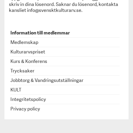
Kulturarvspriset
skriv in dina lösenord. Saknar du lösenord, kontakta
Kurs & Konferens
kansliet info@svensktkulturarv.se.
Trycksaker
Jobbtorg & Vandringsutställningar
KULT
Information till medlemmar
Integritetspolicy
Medlemskap
Privacy policy
Besöksmål
Kulturarvspriset
Utställningar
Kurs & Konferens
Appen Svenskt Kulturarv
Trycksaker
Jobbtorg & Vandringsutställningar
KULT
Integritetspolicy
Privacy policy