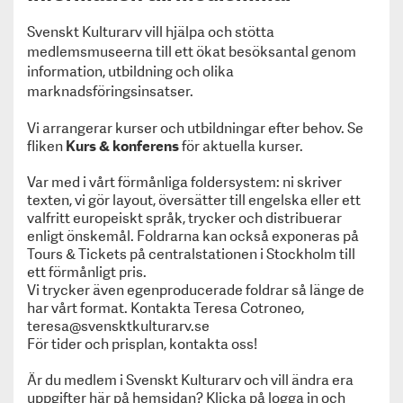
Kulturarvspriset 2025!
Svenskt Kulturarv vill hjälpa och stötta
Nordiska museet tilldelas Kulturarvspriset 2024!
medlemsmuseerna till ett ökat besöksantal genom
Kulturarvspriset 2023 tilldelas Rackstadmuseet!
information, utbildning och olika
Katrinetorp Landeri tilldelas Kulturarvspriset 2022!
marknadsföringsinsatser.
Grenna museum tilldelas Kulturarvspriset 2021
Livrustkammaren tilldelas Kulturarvspriset 2020!
Vi arrangerar kurser och utbildningar efter behov. Se
Sörmlands museum får Kulturarvspriset 2019!
fliken
Kurs & konferens
för aktuella kurser.
Svenskt Kulturarvs årliga pris – Kulturarvspriset
har tilldelats Alexandra von Schwerin, Skarhult
Var med i vårt förmånliga foldersystem: ni skriver
texten, vi gör layout, översätter till engelska eller ett
Slott.
valfritt europeiskt språk, trycker och distribuerar
Museiföreningen Svenskt Kulturarvs årliga pris –
enligt önskemål. Foldrarna kan också exponeras på
Kulturarvspriset har tilldelats Hallwylska museet.
Tours & Tickets på centralstationen i Stockholm till
Roligare historielektioner - med nya KulTur-spelet
ett förmånligt pris.
Kulturarvspris till Mimmi Mannheimer och Kalmar
Vi trycker även egenproducerade foldrar så länge de
slott
har vårt format. Kontakta Teresa Cotroneo,
Om oss
teresa@svensktkulturarv.se
För tider och prisplan, kontakta oss!
För medlemsmuseer
Information till medlemmar
Är du medlem i Svenskt Kulturarv och vill ändra era
Medlemskap
uppgifter här på hemsidan? Klicka på logga in och