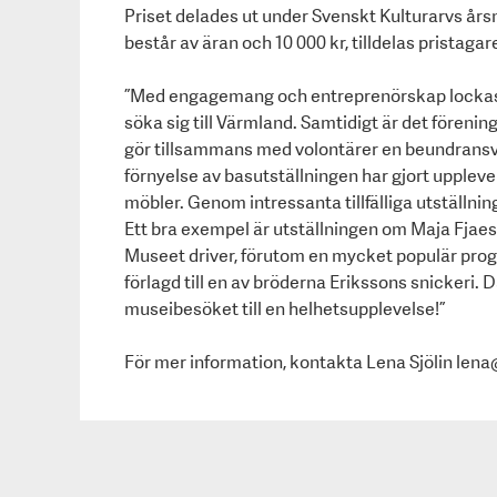
Priset delades ut under Svenskt Kulturarvs år
består av äran och 10 000 kr, tilldelas pristag
”Med engagemang och entreprenörskap lockas såv
söka sig till Värmland. Samtidigt är det förening
gör tillsammans med volontärer en beundransvä
förnyelse av basutställningen har gjort upplev
möbler. Genom intressanta tillfälliga utställnin
Ett bra exempel är utställningen om Maja Fjaes
Museet driver, förutom en mycket populär pro
förlagd till en av bröderna Erikssons snickeri.
museibesöket till en helhetsupplevelse!”
För mer information, kontakta Lena Sjölin
lena