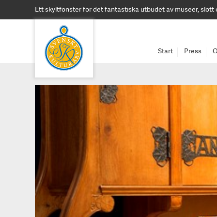
Ett skyltfönster för det fantastiska utbudet av museer, slott
Start
Press
O