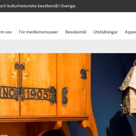
 och kulturhistoriska besöksmål i Sverige.
m oss
För medlemsmuseer
Besöksmål
Utställningar
Appen