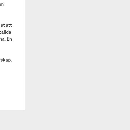
om
et att
tällda
na. En
rskap.