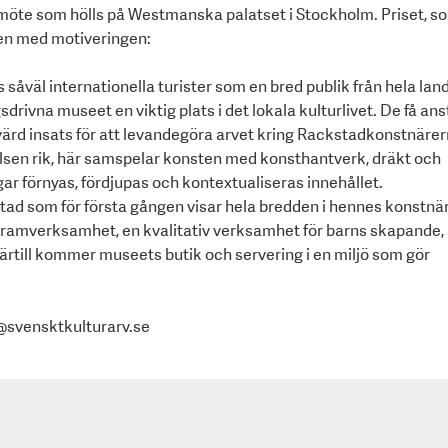
smöte som hölls på Westmanska palatset i Stockholm. Priset, s
aren med motiveringen:
äl internationella turister som en bred publik från hela land
sdrivna museet en viktig plats i det lokala kulturlivet. De få ans
rd insats för att levandegöra arvet kring Rackstadkonstnärer
elsen rik, här samspelar konsten med konsthantverk, dräkt och
gar förnyas, fördjupas och kontextualiseras innehållet.
tad som för första gången visar hela bredden i hennes konstnä
gramverksamhet, en kvalitativ verksamhet för barns skapande,
 Därtill kommer museets butik och servering i en miljö som gör
@svensktkulturarv.se