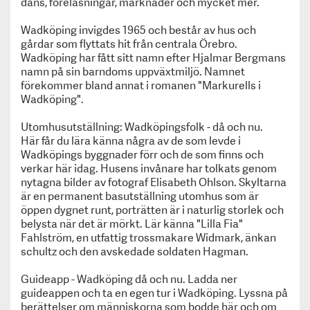
dans, föreläsningar, marknader och mycket mer.
Wadköping invigdes 1965 och består av hus och
gårdar som flyttats hit från centrala Örebro.
Wadköping har fått sitt namn efter Hjalmar Bergmans
namn på sin barndoms uppväxtmiljö. Namnet
förekommer bland annat i romanen "Markurells i
Wadköping".
Utomhusutställning: Wadköpingsfolk - då och nu.
Här får du lära känna några av de som levde i
Wadköpings byggnader förr och de som finns och
verkar här idag. Husens invånare har tolkats genom
nytagna bilder av fotograf Elisabeth Ohlson. Skyltarna
Start
är en permanent basutställning utomhus som är
Press
öppen dygnet runt, porträtten är i naturlig storlek och
Sofiero Slott & Slottsträdgård tilldelas
belysta när det är mörkt. Lär känna "Lilla Fia"
Kulturarvspriset 2025!
Fahlström, en utfattig trossmakare Widmark, änkan
Nordiska museet tilldelas Kulturarvspriset 2024!
schultz och den avskedade soldaten Hagman.
Kulturarvspriset 2023 tilldelas Rackstadmuseet!
Guideapp - Wadköping då och nu. Ladda ner
Katrinetorp Landeri tilldelas Kulturarvspriset 2022!
guideappen och ta en egen tur i Wadköping. Lyssna på
Grenna museum tilldelas Kulturarvspriset 2021
berättelser om människorna som bodde här och om