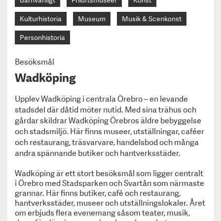
Barnvänligt
Friluftsmuseer
Konst
Kulturhistoria
Museum
Musik & Scenkonst
Personhistoria
Besöksmål
Wadköping
Upplev Wadköping i centrala Örebro – en levande
stadsdel där dåtid möter nutid. Med sina trähus och
gårdar skildrar Wadköping Örebros äldre bebyggelse
och stadsmiljö. Här finns museer, utställningar, caféer
och restaurang, träsvarvare, handelsbod och många
andra spännande butiker och hantverksstäder.
Wadköping är ett stort besöksmål som ligger centralt
i Örebro med Stadsparken och Svartån som närmaste
grannar. Här finns butiker, café och restaurang,
hantverksstäder, museer och utställningslokaler. Året
om erbjuds flera evenemang såsom teater, musik,