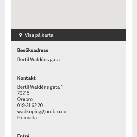
Privacy policy
Besöksmål
Utställningar
Appen Svenskt Kulturarv
Visa på karta
Besöksadress
Bertil Waldéns gata
Kontakt
Bertil Waldéns gata 1
70215
Örebro
019-21 62 20
wadkoping@orebro.se
Hemsida
Entré