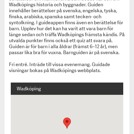
Livrustkammaren tilldelas Kulturarvspriset 2020!
Wadköpings historia och byggnader. Guiden
Sörmlands museum får Kulturarvspriset 2019!
innehåller berättelser på svenska, engelska, tyska,
Svenskt Kulturarvs årliga pris – Kulturarvspriset
finska, arabiska, spanska samt tecken- och
har tilldelats Alexandra von Schwerin, Skarhult
syntolkning. I guideappen finns även en berättelse för
barn. Upplev hur det kan ha varit att vara barn för
Slott.
länge sedan och träffa Wadköpings främsta kändis. På
Museiföreningen Svenskt Kulturarvs årliga pris –
utvalda punkter finns också ett quiz att svara på.
Kulturarvspriset har tilldelats Hallwylska museet.
Guiden är för barn i alla åldrar (främst 6–12 år), men
Roligare historielektioner - med nya KulTur-spelet
passar lika bra för vuxna. Barnguiden är på svenska.
Kulturarvspris till Mimmi Mannheimer och Kalmar
slott
Fri entré. Inträde till vissa evenemang. Guidade
Om oss
visningar bokas på Wadköpings webbplats.
För medlemsmuseer
Information till medlemmar
Wadköping
Medlemskap
Kulturarvspriset
Kurs & Konferens
Trycksaker
Jobbtorg & Vandringsutställningar
KULT
Integritetspolicy